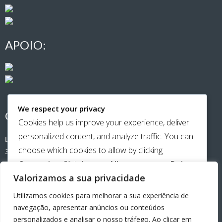
APOIO:
We respect your privacy
CONTACTOS:
Cookies help us improve your experience, deliver
personalized content, and analyze traffic. You can
Largo de Santa Cristina (Casa Amarela)
choose which cookies to allow by clicking
3500-181 Viseu
Customize
. Click
Accept All
to consent or
Reject
Telemóvel:
965651141
Valorizamos a sua privacidade
All
to decline non-essential cookies.
Utilizamos cookies para melhorar a sua experiência de
email:
beiraamiga@gmail.com
CUSTOMIZE
navegação, apresentar anúncios ou conteúdos
personalizados e analisar o nosso tráfego. Ao clicar em
REJECT ALL