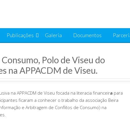
Publicações
Galeria
Documentos
Parceri
o Consumo, Polo de Viseu do
es na APPACDM de Viseu.
siva na APPACDM de Viseu focada na literacia financeir
a
para
ticipantes ficaram a conhecer o trabalho da associação Beira
Informação e Arbitragem de Conflitos de Consumo) na
es.