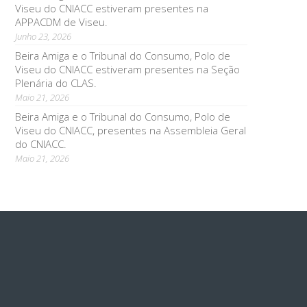
Viseu do CNIACC estiveram presentes na
APPACDM de Viseu.
Junho 23, 2026
Beira Amiga e o Tribunal do Consumo, Polo de
Viseu do CNIACC estiveram presentes na Seção
Plenária do CLAS.
Maio 21, 2026
Beira Amiga e o Tribunal do Consumo, Polo de
Viseu do CNIACC, presentes na Assembleia Geral
do CNIACC.
Maio 21, 2026