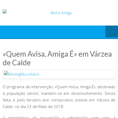
Skip
to
content
«Quem Avisa, Amiga É» em Várzea
de Calde
O programa de intervenção, «Quem Avisa, Amiga É», destinado
à população sénior, mantém-se em desenvolvimento. Desta
feita, e pelo terceiro ano consecutivo, esteve em Várzea de
Calde. no dia 23 de Maio de 2018.
A importância da prevenção e informação com vista à