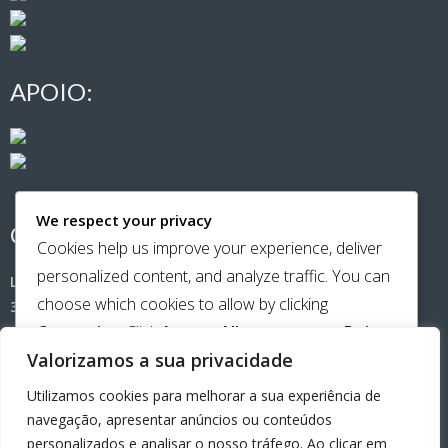
APOIO:
We respect your privacy
CONTACTOS:
Cookies help us improve your experience, deliver
personalized content, and analyze traffic. You can
Largo de Santa Cristina (Casa Amarela)
choose which cookies to allow by clicking
3500-181 Viseu
Customize
. Click
Accept All
to consent or
Reject
Telemóvel:
965651141
Valorizamos a sua privacidade
All
to decline non-essential cookies.
Utilizamos cookies para melhorar a sua experiência de
email:
beiraamiga@gmail.com
CUSTOMIZE
navegação, apresentar anúncios ou conteúdos
personalizados e analisar o nosso tráfego. Ao clicar em
REJECT ALL