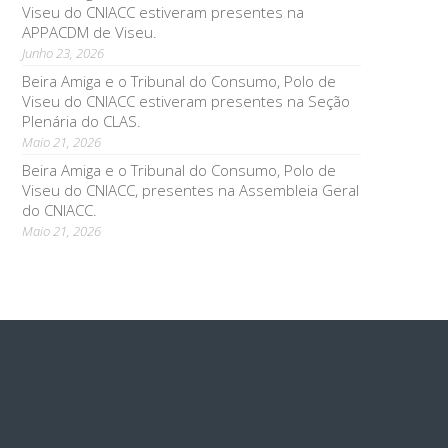
Viseu do CNIACC estiveram presentes na
APPACDM de Viseu.
Junho 23, 2026
Beira Amiga e o Tribunal do Consumo, Polo de
Viseu do CNIACC estiveram presentes na Seção
Plenária do CLAS.
Maio 21, 2026
Beira Amiga e o Tribunal do Consumo, Polo de
Viseu do CNIACC, presentes na Assembleia Geral
do CNIACC.
Maio 21, 2026