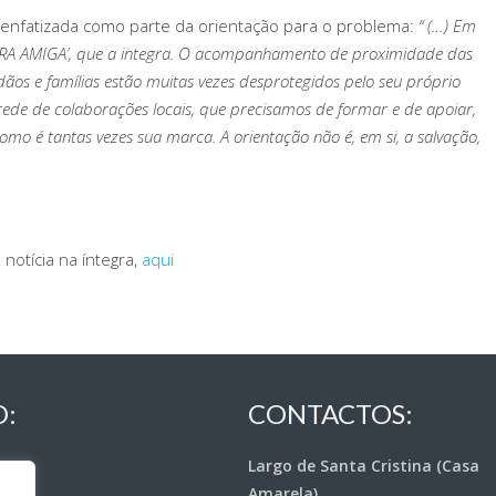
é enfatizada como parte da orientação para o problema:
“ (…) Em
‘BEIRA AMIGA’, que a integra. O acompanhamento de proximidade das
ãos e famílias estão muitas vezes desprotegidos pelo seu próprio
ede de colaborações locais, que precisamos de formar e de apoiar,
omo é tantas vezes sua marca. A orientação não é, em si, a salvação,
 notícia na íntegra,
aqui
O:
CONTACTOS:
Largo de Santa Cristina (Casa
Amarela)