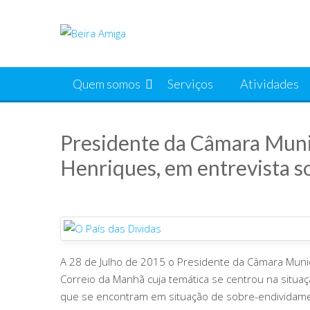
Skip
to
content
Quem somos
Serviços
Atividades
Presidente da Câmara Munic
Henriques, em entrevista s
A 28 de Julho de 2015 o Presidente da Câmara Munici
Correio da Manhã cuja temática se centrou na situa
que se encontram em situação de sobre-endividam