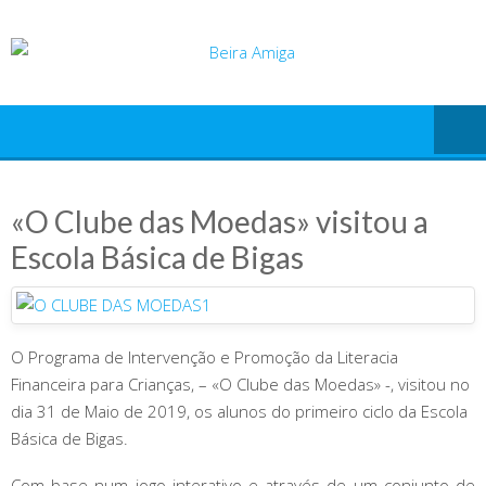
Skip
to
content
«O Clube das Moedas» visitou a
Escola Básica de Bigas
O Programa de Intervenção e Promoção da Literacia
Financeira para Crianças, – «O Clube das Moedas» -, visitou no
dia 31 de Maio de 2019, os alunos do primeiro ciclo da Escola
Básica de Bigas.
Com base num jogo interativo e através de um conjunto de