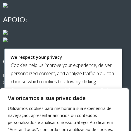
APOIO:
We respect your privacy
CONTACTOS:
Cookies help us improve your experience, deliver
personalized content, and analyze traffic. You can
Largo de Santa Cristina (Casa Amarela)
choose which cookies to allow by clicking
3500-181 Viseu
Customize
. Click
Accept All
to consent or
Reject
Telemóvel:
965651141
Valorizamos a sua privacidade
All
to decline non-essential cookies.
Utilizamos cookies para melhorar a sua experiência de
email:
beiraamiga@gmail.com
CUSTOMIZE
navegação, apresentar anúncios ou conteúdos
personalizados e analisar o nosso tráfego. Ao clicar em
REJECT ALL
"Aceitar Todos", concorda com a utilização de cookies.