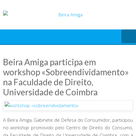
Skip
to
content
Beira Amiga participa em
workshop «Sobreendividamento»
na Faculdade de Direito,
Universidade de Coimbra
A Beira Amiga, Gabinete de Defesa do Consumidor, participou
no
workshop
promovido pelo Centro de Direito do Consumo,
da Faculdade de Direito da Universidade de Coimbra, com a