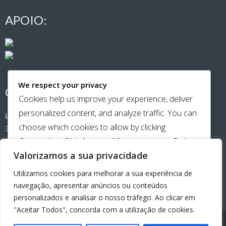
APOIO:
We respect your privacy
CONTACTOS:
Cookies help us improve your experience, deliver
personalized content, and analyze traffic. You can
Largo de Santa Cristina (Casa Amarela)
choose which cookies to allow by clicking
3500-181 Viseu
Customize
. Click
Accept All
to consent or
Reject
Telemóvel:
965651141
Valorizamos a sua privacidade
All
to decline non-essential cookies.
Utilizamos cookies para melhorar a sua experiência de
email:
beiraamiga@gmail.com
CUSTOMIZE
navegação, apresentar anúncios ou conteúdos
personalizados e analisar o nosso tráfego. Ao clicar em
REJECT ALL
"Aceitar Todos", concorda com a utilização de cookies.
ACCEPT ALL
Beira Amiga