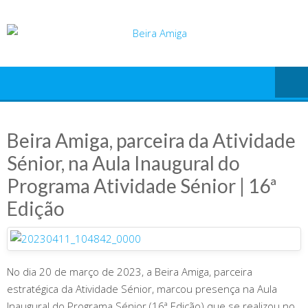
Skip
to
content
Beira Amiga, parceira da Atividade
Sénior, na Aula Inaugural do
Programa Atividade Sénior | 16ª
Edição
No dia 20 de março de 2023, a Beira Amiga, parceira
estratégica da Atividade Sénior, marcou presença na Aula
Inaugural do Programa Sénior (16ª Edição) que se realizou no