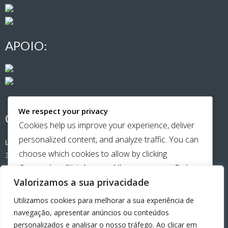
APOIO:
We respect your privacy
CONTACTOS:
Cookies help us improve your experience, deliver
personalized content, and analyze traffic. You can
Largo de Santa Cristina (Casa Amarela)
choose which cookies to allow by clicking
3500-181 Viseu
Customize
. Click
Accept All
to consent or
Reject
Telemóvel:
965651141
Valorizamos a sua privacidade
All
to decline non-essential cookies.
Utilizamos cookies para melhorar a sua experiência de
email:
beiraamiga@gmail.com
CUSTOMIZE
navegação, apresentar anúncios ou conteúdos
personalizados e analisar o nosso tráfego. Ao clicar em
REJECT ALL