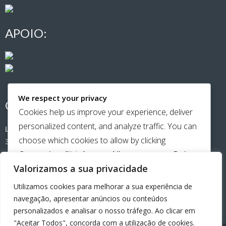
APOIO:
We respect your privacy
CONTACTOS:
Cookies help us improve your experience, deliver
personalized content, and analyze traffic. You can
Largo de Santa Cristina (Casa Amarela)
choose which cookies to allow by clicking
3500-181 Viseu
Customize
. Click
Accept All
to consent or
Reject
Telemóvel:
965651141
Valorizamos a sua privacidade
All
to decline non-essential cookies.
Utilizamos cookies para melhorar a sua experiência de
email:
beiraamiga@gmail.com
CUSTOMIZE
navegação, apresentar anúncios ou conteúdos
personalizados e analisar o nosso tráfego. Ao clicar em
REJECT ALL
"Aceitar Todos", concorda com a utilização de cookies.