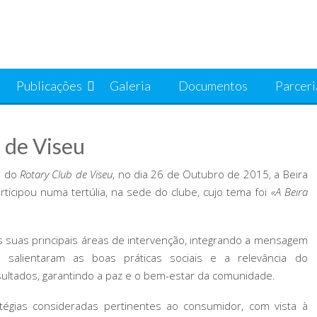
Publicações
Galeria
Documentos
Parceri
 de Viseu
e do
Rotary Club de Viseu
, no dia 26 de Outubro de 2015, a Beira
rticipou numa tertúlia, na sede do clube, cujo tema foi
«A Beira
s suas principais áreas de intervenção, integrando a mensagem
salientaram as boas práticas sociais e a relevância do
ultados, garantindo a paz e o bem-estar da comunidade.
tégias consideradas pertinentes ao consumidor, com vista à