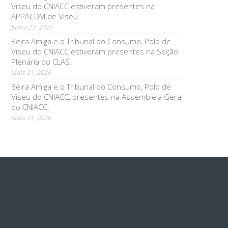
Viseu do CNIACC estiveram presentes na
APPACDM de Viseu.
Junho 23, 2026
Beira Amiga e o Tribunal do Consumo, Polo de
Viseu do CNIACC estiveram presentes na Seção
Plenária do CLAS.
Maio 21, 2026
Beira Amiga e o Tribunal do Consumo, Polo de
Viseu do CNIACC, presentes na Assembleia Geral
do CNIACC.
Maio 21, 2026