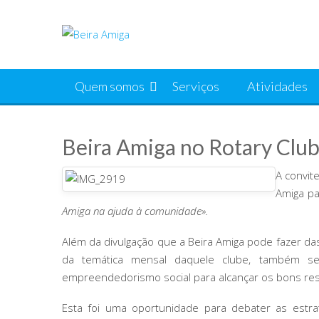
Skip
to
content
Quem somos
Serviços
Atividades
Beira Amiga no Rotary Club
A convit
Amiga pa
Amiga na ajuda à comunidade».
Além da divulgação que a Beira Amiga pode fazer da
da temática mensal daquele clube, também se 
empreendedorismo social para alcançar os bons res
Esta foi uma oportunidade para debater as estra