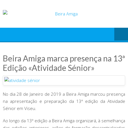
Skip
to
content
Beira Amiga marca presença na 13ª
Edição «Atividade Sénior»
No dia 28 de Janeiro de 2019 a Beira Amiga marcou presença
na apresentação e preparação da 13ª edição da Atividade
Sénior em Viseu.
Ao longo da 13ª edição a Beira Amiga organizará, à semelhança
das edições anteriores, ações de formação descentralizadas