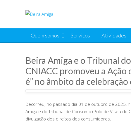
Skip
to
content
Quem somos
Serviços
Atividades
Beira Amiga e o Tribunal d
CNIACC promoveu a Ação d
é” no âmbito da celebração 
Decorreu, no passado dia 01 de outubro de 2025, no 
Amiga e do Tribunal de Consumo (Polo de Viseu do C
divulgação dos direitos dos consumidores.