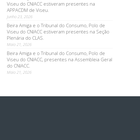
Viseu do CNIACC estiveram presentes na
APPACDM de Viseu.
Junho 23, 2026
Beira Amiga e o Tribunal do Consumo, Polo de
Viseu do CNIACC estiveram presentes na Seção
Plenária do CLAS.
Maio 21, 2026
Beira Amiga e o Tribunal do Consumo, Polo de
Viseu do CNIACC, presentes na Assembleia Geral
do CNIACC.
Maio 21, 2026