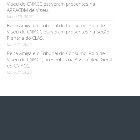
Viseu do CNIACC estiveram presentes na
APPACDM de Viseu.
Junho 23, 2026
Beira Amiga e o Tribunal do Consumo, Polo de
Viseu do CNIACC estiveram presentes na Seção
Plenária do CLAS.
Maio 21, 2026
Beira Amiga e o Tribunal do Consumo, Polo de
Viseu do CNIACC, presentes na Assembleia Geral
do CNIACC.
Maio 21, 2026