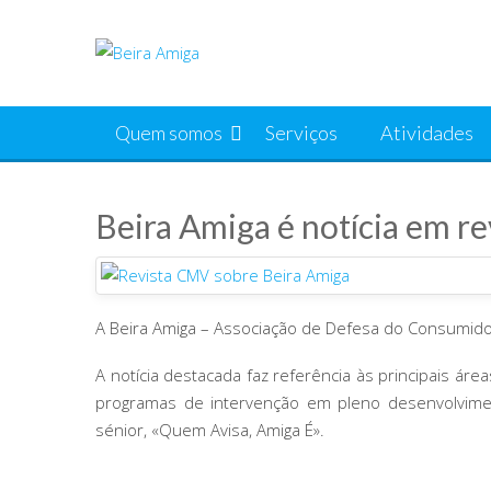
Skip
to
content
Quem somos
Serviços
Atividades
Beira Amiga é notícia em re
A Beira Amiga – Associação de Defesa do Consumidor 
A notícia destacada faz referência às principais 
programas de intervenção em pleno desenvolvim
sénior, «Quem Avisa, Amiga É».