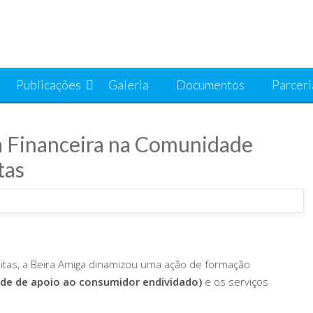
Publicações
Galeria
Documentos
Parceri
ia Financeira na Comunidade
tas
itas, a Beira Amiga dinamizou uma ação de formação
ede de apoio ao consumidor endividado)
e os serviços