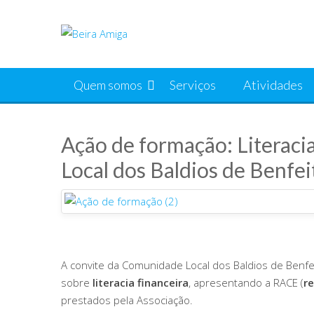
Skip
to
content
Quem somos
Serviços
Atividades
Ação de formação: Literac
Local dos Baldios de Benfei
A convite da Comunidade Local dos Baldios de Benfe
sobre
literacia financeira
, apresentando a RACE (
r
prestados pela Associação.