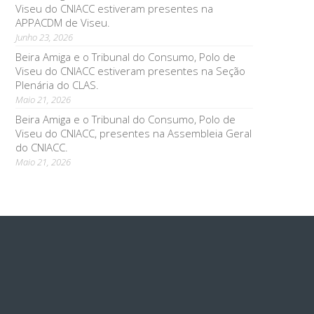
Viseu do CNIACC estiveram presentes na
APPACDM de Viseu.
Junho 23, 2026
Beira Amiga e o Tribunal do Consumo, Polo de
Viseu do CNIACC estiveram presentes na Seção
Plenária do CLAS.
Maio 21, 2026
Beira Amiga e o Tribunal do Consumo, Polo de
Viseu do CNIACC, presentes na Assembleia Geral
do CNIACC.
Maio 21, 2026